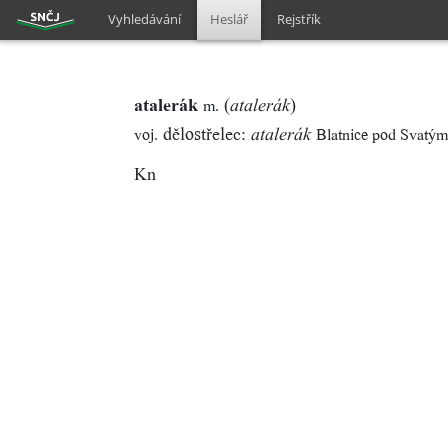
Vyhledávání
Heslář
Rejstřík
atalerák
(
)
m.
atalerák
dělostřelec:
voj.
Blatnice pod Svat
atalerák
Kn