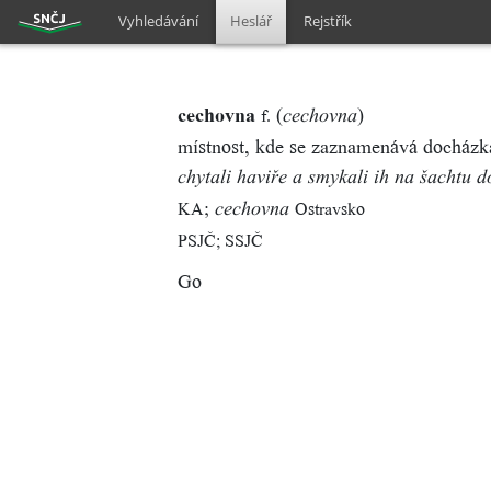
Vyhledávání
Heslář
Rejstřík
cechovna
(
)
f.
cechovna
místnost, kde se zaznamenává docházka
chytali haviře a smykali ih na šachtu 
;
KA
Ostravsko
cechovna
PSJČ; SSJČ
Go