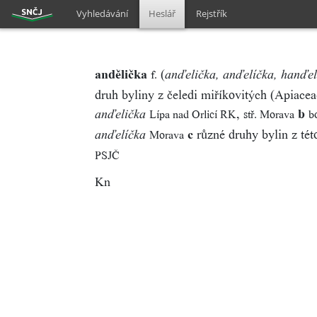
Vyhledávání
Heslář
Rejstřík
andělička
(
f.
anďelička, anďelíčka, hanďe
druh byliny z čeledi miříkovitých (Apiace
,
b
Lípa nad Orlicí RK
stř. Morava
bo
anďelička
c
různé druhy bylin z tét
Morava
anďelíčka
PSJČ
Kn