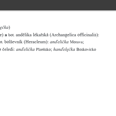
)
lčka
ae)
a
andělika lékařská (Archangelica officinalis):
bot.
bolševník (Heracleum):
;
t.
Morava
anďelička
o čeledi:
;
Plzeňsko
Boskovicko
anďelička
hanďelčka