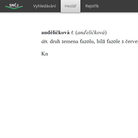
Vyhledávání
Heslář
Rejstřík
andělíčková
(
)
f.
anďelíčková
druh semena fazolu, bílá fazole s čer
dět.
Kn