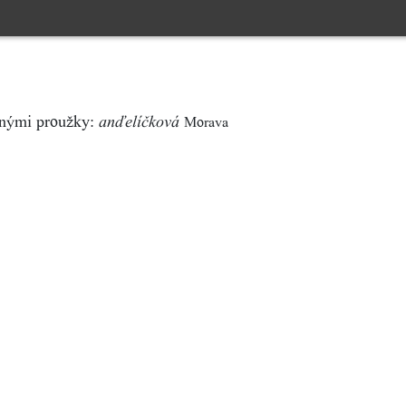
venými proužky:
Morava
anďelíčková