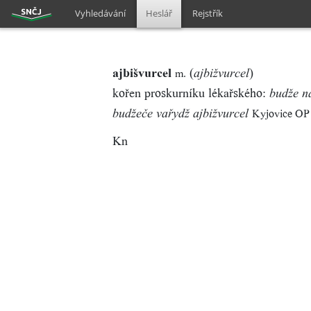
Vyhledávání
Heslář
Rejstřík
ajbišvurcel
(
)
m.
ajbižvurcel
kořen proskurníku lékařského:
budže na
Kyjovice OP
budžeče vařydž ajbižvurcel
Kn