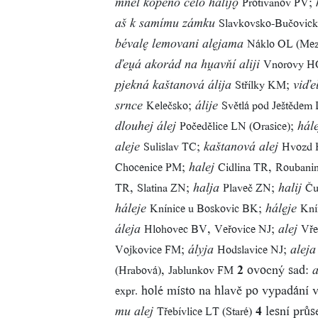
;
Protivanov PV
mňel kópenó celó hálij
Slavkovsko-Bučovic
aš k samímu zámku
Náklo OL (Mez
béval lemovani aljama
Vnorovy H
ďeá akorád na havňí aliji
;
Střílky KM
pjekná kaštanová álija
viďe
;
Kelečsko
Světlá pod Ještědem
srnce
álije
;
Počedělice LN (Orasice)
dlouhej álej
hále
;
Sulislav TC
Hvozd
aleje
kaštanová alej
;
,
Chocenice PM
Cidlina TR
Roubani
halej
,
;
;
TR
Slatina ZN
Plaveč ZN
Ču
halja
halij
;
Knínice u Boskovic BK
Kní
háleje
hálje
,
;
Hlohovec BV
Veřovice NJ
Vře
áleja
alej
;
;
Vojkovice FM
Hodslavice NJ
ályja
aleja
,
2
ovocný sad:
(Hrabová)
Jablunkov FM
a
holé místo na hlavě po vypadání v
expr.
4
lesní průs
Třebívlice LT (Staré)
mu alej