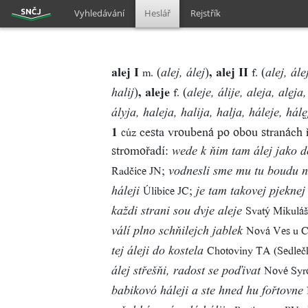
Vyhledávání
Heslář
Rejstřík
alej I
(
)
, alej II
(
m.
f.
alej, álej
alej, ále
)
, aleje
(
f.
halij
aleje, álije, aleja, alja,
ályja, haleja, halija, halja, háleje, hál
1
cesta vroubená po obou stranách 
cúz
stromořadí:
wede k ňim tam álej jako 
;
Radčice JN
vodnesli sme mu tu boudu na
;
Úlibice JC
háleji
je tam takovej pjeknej 
Svatý Mikulá
každi strani sou dvje aleje
Nová Ves u 
válí plno schňilejch jablek
Chotoviny TA (Sedleč
tej áleji do kostela
Nové Syr
álej střešňi, radost se poďivat
babikovó háleji a ste hned hu fořtovne