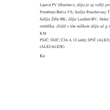
;
Lipová PV (Hrochov)
álija je aj velký p
;
Prostřední Bečva VS
Rouchovany T
halija
;
,
Žďár BK
Lanžhot BV
Strán
hálija
álija
cestička:
ďełáł s tím mlíkem áliju až g
KM
PSJČ; SSJČ; ČJA 4, 18 (alej); SPJČ (ALEJ
(ALEJ/ALEJE)
Kn