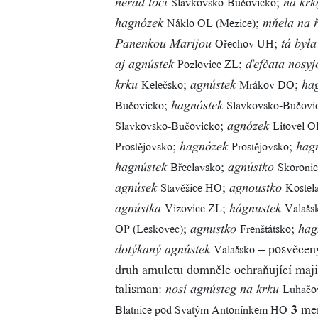
;
Slavkovsko-Bučovicko
nerád lóčí
na krk
;
Náklo OL (Mezice)
hagnózek
mňela na ř
;
Ořechov UH
Panenkou Marijou
tá był
;
Pozlovice ZL
aj agnústek
ďefčata nosyj
;
;
Kelečsko
Mrákov DO
krku
agnústek
ha
;
Bučovicko
Slavkovsko-Bučovi
hagnóstek
;
Slavkovsko-Bučovicko
Litovel O
agnózek
;
;
Prostějovsko
Prostějovsko
hagnózek
hag
;
Břeclavsko
Skoroni
hagnústek
agnústko
;
Stavěšice HO
Kostel
agnúsek
agnoustko
;
Vizovice ZL
Valašs
agnústka
hágnustek
;
;
OP (Leskovec)
Frenštátsko
agnustko
hag
– posvěcen
Valašsko
dotýkaný agnústek
druh amuletu domněle ochraňující majit
talisman:
Luhačo
nosí agnústeg na krku
3
men
Blatnice pod Svatým Antonínkem HO