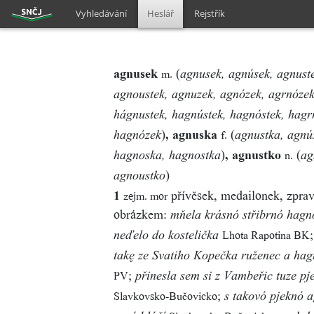
Vyhledávání
Heslář
Rejstřík
agnusek
(
m.
agnusek, agnúsek, agnuste
agnoustek, agnuzek, agnózek, agrnózek
hágnustek, hagnústek, hagnóstek, hagr
)
, agnuska
(
f.
hagnózek
agnustka, agnú
)
, agnustko
(
n.
hagnoska, hagnostka
ag
)
agnoustko
1
přívěsek, medailonek, zprav
zejm. mor
obrázkem:
mňela krásnó střibrnó hagno
Lhota Rapotina BK
neďelo do kostelička
tak ze Svatiho Kopečka ruženec a hag
;
PV
přinesla sem si z Vambeřic tuze pj
;
Slavkovsko-Bučovicko
s takovó pjeknó 