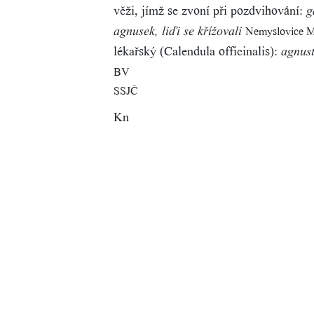
věži, jímž se zvoní při pozdvihování:
g
Nemyslovice 
agnusek, liďi se křížovali
lékařský (Calendula officinalis):
agnus
BV
SSJČ
Kn