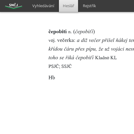
Vyhledávání
Heslář
Rejstřík
čepobití
(
)
n.
čepobiťí
večerka:
voj.
a diž večer přišel ňákej te
křídou čáru přes pípu, že už vojáci nesm
Kladno KL
toho se řiká čepobiťí
PSJČ; SSJČ
Hb