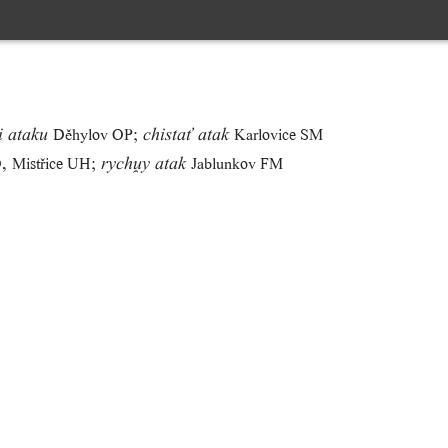
;
Děhylov OP
Karlovice SM
li ataku
chistať atak
,
;
O
Mistřice UH
Jablunkov FM
rychy atak