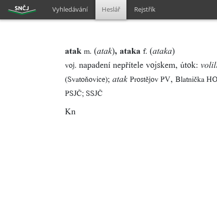
Vyhledávání
Heslář
Rejstřík
atak
(
)
, ataka
(
)
m.
f.
atak
ataka
napadení nepřítele vojskem, útok:
voj.
voli
;
,
(Svatoňovice)
Prostějov PV
Blatnička H
atak
PSJČ; SSJČ
Kn