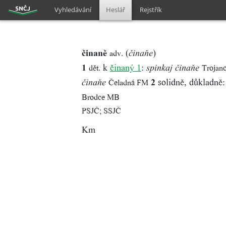
Vyhledávání
Heslář
Rejstřík
činaně
(
)
adv.
činaňe
1
k
činaný 1
:
dět.
Trojan
spinkaj činaňe
2
solidně, důkladně
Čeladná FM
činaňe
Brodce MB
PSJČ; SSJČ
Km