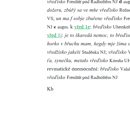
d
Frenštát pod Radhoštěm NJ
au
vřeďisko
Rožn
dožeru, zbúřý sa ve mňe vřeďisko
;
VS
Fre
un ma f sobje zbuřene vřeďisko
e
k
vřed 1e
:
NJ
augm.
Uherskoh
břeďisko
vřed 1j
:
je to škaredá nemoc, to břeďis
horko v břuchu mam, ňegdy mje žima o
;
Studénka NJ
vředžisko jakeši
vřeďisko
Komňa U
ťa, synečku, metało vřeďisko
revmatické onemocnění:
Vala
břeďisko
Frenštát pod Radhoštěm NJ
vřeďisko
Kb