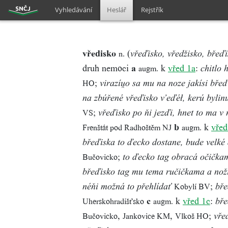
Vyhledávání
Heslář
Rejstřík
vředisko
(
n.
vřeďisko, vředžisko, břeď
druh nemoci
a
k
vřed 1a
:
augm.
chitlo 
;
HO
virazíu̯o sa mu na noze jakísi bře
na zbúřené vřeďisko v’eďéł, kerú bylin
;
VS
vřeďisko po ňi jezďi, hnet to ma v
b
k
vřed
Frenštát pod Radhoštěm NJ
augm.
břeďiska to ďecko dostane, bude velké 
;
Bučovicko
to ďecko tag obracá očička
břeďisko tag mu tema ručičkama a nož
;
Kobylí BV
néňi možná to přehlídať
bře
c
k
vřed 1c
:
Uherskohradišťsko
augm.
bře
,
,
;
Bučovicko
Jankovice KM
Vlkoš HO
vře