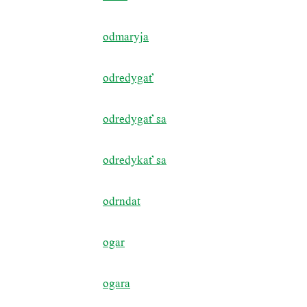
odmaryja
odredygať
odredygať sa
odredykať sa
odrndat
ogar
ogara