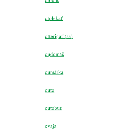
ótobus
otplekať
otterigať (sa)
ou̯domáš
oumárka
outo
outobus
ovaja