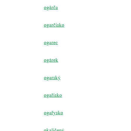
ogárča
ogarčisko
ogarec
ogárek
ogarský
ogařisko
ogařysko
okaličený