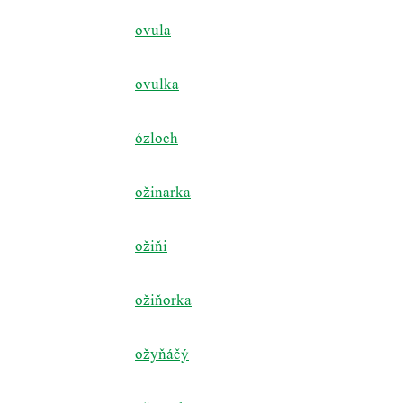
ovula
ovulka
ózloch
ožinarka
ožiňi
ožiňorka
ožyňáčý