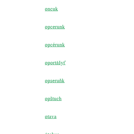
oncuk
opcerunk
opcérunk
oportášyť
opseruňk
opštuch
otava