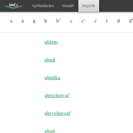
Vyhledávání
Heslář
Rejstřík
a
á

b
b’
c
c’
ć
č
d
ď
oblegr
oboň
oboňka
obrichtovať
obrychtovať
obuň