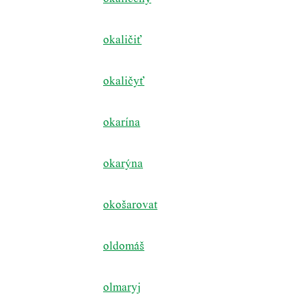
okaličiť
okaličyť
okarína
okarýna
okošarovat
oldomáš
olmaryj