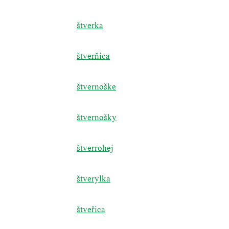
štverka
štverňica
štvernoške
štvernošky
štverrohej
štverylka
štveřica