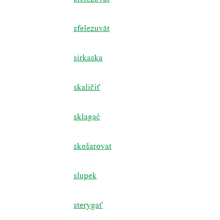
sfelezuvát
sirkaska
skaličiť
sklagać
skošarovat
slupek
sterygať