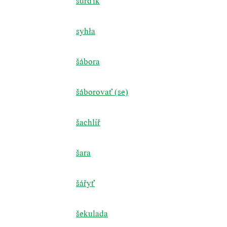
surďík
syhła
šábora
šáborovať (se)
šachlíř
šara
šářyť
šekulada