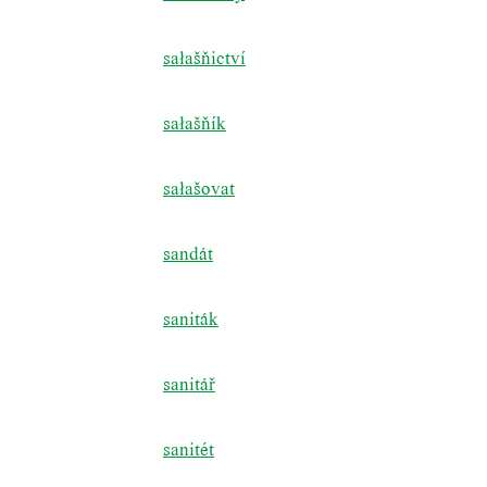
sałašňictví
sałašňík
sałašovat
sandát
saniták
sanitář
sanitét