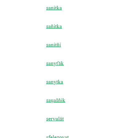
sanitka
saňitka
sanitňí
sanyťák
sanytka
sau̯ašňik
servulát
sfelezovat