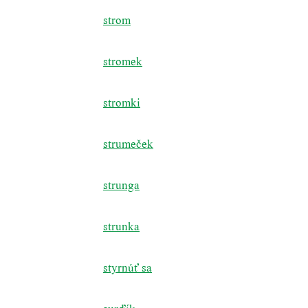
strom
stromek
stromki
strumeček
strunga
strunka
styrnúť sa