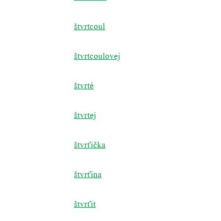
štvrtcoul
štvrtcoulovej
štvrté
štvrtej
štvrťička
štvrťina
štvrťit