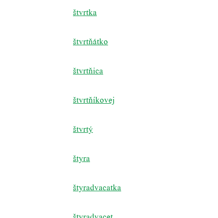
štvrtka
štvrtňátko
štvrtňica
štvrtňíkovej
štvrtý
štyra
štyradvacatka
štyradvacet