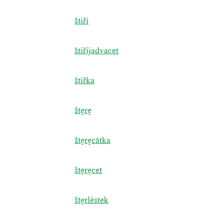
štiří
štiřijadvacet
štiřka
štr
štrcátka
štrcet
štrléstek