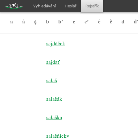
Vyhledávání
Heslář
Rejstřík
a
á

b
b’
c
c’
ć
č
d
ď
sajdáček
sajdať
sałaš
sałašák
sałaška
sałašňicky