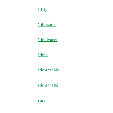
štfrty
štibrázňík
štiradvacet
štirák
štirbrázdňík
štirhranatej
štiri