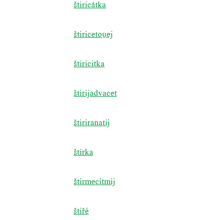
štiricátka
štiricetoej
štiricitka
štirijadvacet
štiriranatij
štirka
štirmecítmij
štiřé