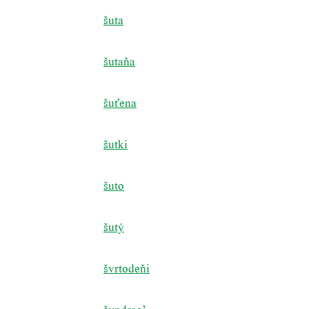
šuta
šutaňa
šuťena
šutki
šuto
šutý
švrtodeňi