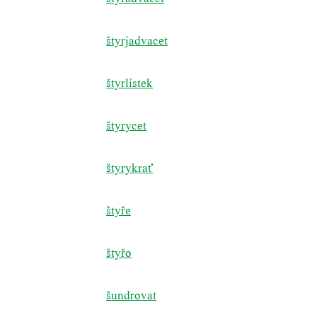
štyrjadvacet
štyrlístek
štyrycet
štyrykrať
štyře
štyřo
šundrovat