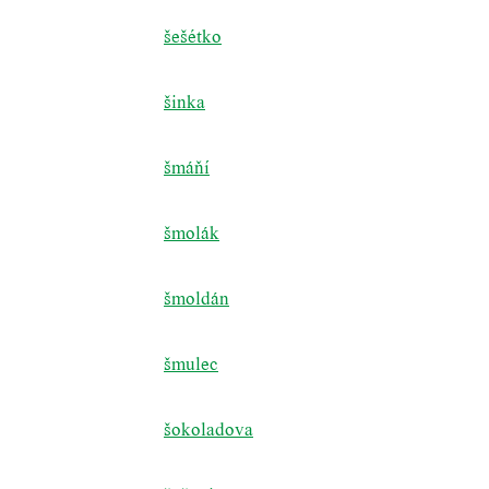
šešétko
šinka
šmáňí
šmolák
šmoldán
šmulec
šokoladova