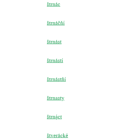
štrnác
štrnáčňí
štrnást
štrnástí
štrnástňí
štrnasty
štrnct
štverácké