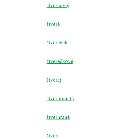
štvercovej
štveré
štvereček
štverečkové
štverej
štverhranaté
štverhrané
štverí