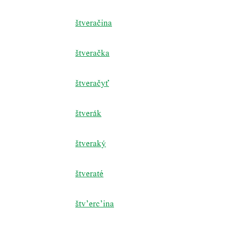
štveračina
štveračka
štveračyť
štverák
štveraký
štveraté
štv’erc’ina