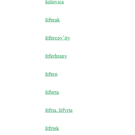
šošovica
štferak
štfercov’ity
štferhrany
štfero
štforta
štfrta. štfyrta
štfrtek